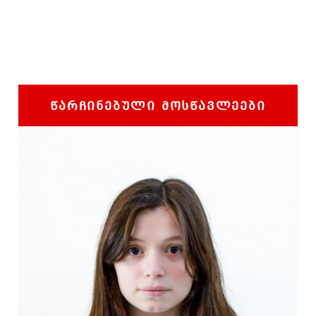
ᲬᲐᲠᲩᲘᲜᲔᲑᲣᲚᲘ ᲛᲝᲡᲬᲐᲕᲚᲔᲔᲑᲘ