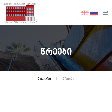
ᲬᲠᲔᲔᲑᲘ
ᲛᲗᲐᲕᲐᲠᲘ
ᲬᲠᲔᲔᲑᲘ