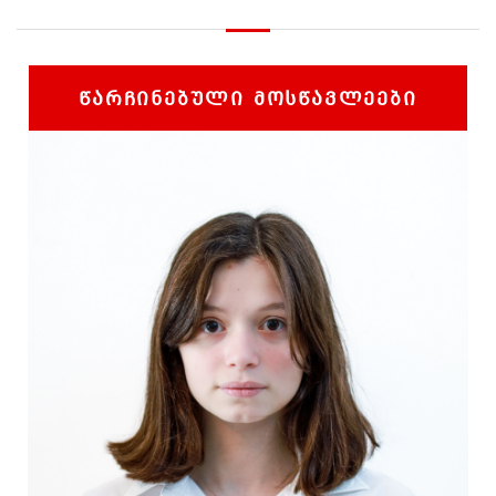
ᲬᲐᲠᲩᲘᲜᲔᲑᲣᲚᲘ ᲛᲝᲡᲬᲐᲕᲚᲔᲔᲑᲘ