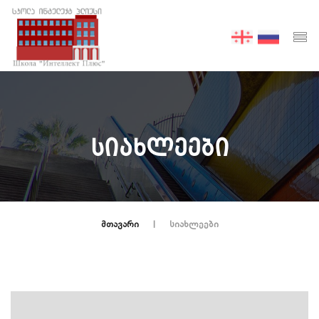
ᲡᲘᲐᲮᲚᲔᲔᲑᲘ
ᲛᲗᲐᲕᲐᲠᲘ
ᲡᲘᲐᲮᲚᲔᲔᲑᲘ