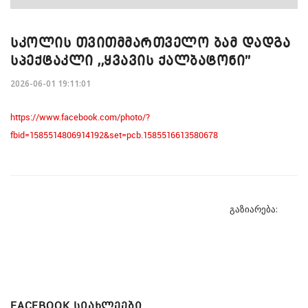
ᲡᲙᲝᲚᲘᲡ ᲗᲕᲘᲗᲛᲛᲐᲠᲗᲕᲔᲚᲝ ᲑᲐᲛ ᲓᲐᲓᲒᲐ
ᲡᲞᲔᲥᲢᲐᲙᲚᲘ ,,ᲧᲕᲐᲕᲘᲡ ᲥᲐᲚᲑᲐᲢᲝᲜᲘ''
2026-06-01 19:11:01
https://www.facebook.com/photo/?
fbid=1585514806914192&set=pcb.1585516613580678
გაზიარება:
FACEBOOK ᲡᲘᲐᲮᲚᲔᲔᲑᲘ