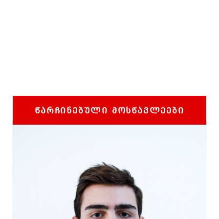
ᲬᲐᲠᲩᲘᲜᲔᲑᲣᲚᲘ ᲛᲝᲡᲬᲐᲕᲚᲔᲔᲑᲘ