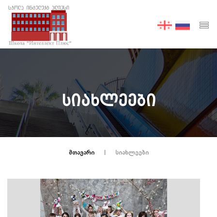
ᲡᲘᲐᲮᲚᲔᲔᲑᲘ
ᲛᲗᲐᲕᲐᲠᲘ
ᲡᲘᲐᲮᲚᲔᲔᲑᲘ