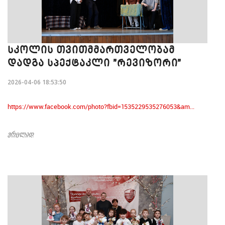
ᲡᲙᲝᲚᲘᲡ ᲗᲕᲘᲗᲛᲛᲐᲠᲗᲕᲔᲚᲝᲑᲐᲛ
ᲓᲐᲓᲒᲐ ᲡᲞᲔᲥᲢᲐᲙᲚᲘ "ᲠᲔᲕᲘᲖᲝᲠᲘ"
2026-04-06 18:53:50
https://www.facebook.com/photo?fbid=1535229535276053&am...
ᲕᲠᲪᲚᲐᲓ