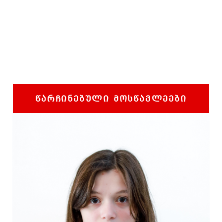
ᲬᲐᲠᲩᲘᲜᲔᲑᲣᲚᲘ ᲛᲝᲡᲬᲐᲕᲚᲔᲔᲑᲘ