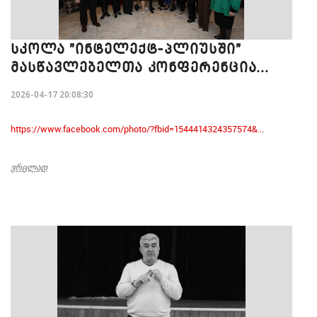
ᲡᲙᲝᲚᲐ "ᲘᲜᲢᲔᲚᲔᲥᲢ-ᲞᲚᲘᲣᲡᲨᲘ"
ᲛᲐᲡᲬᲐᲕᲚᲔᲑᲔᲚᲗᲐ ᲙᲝᲜᲤᲔᲠᲔᲜᲪᲘᲐ...
2026-04-17 20:08:30
https://www.facebook.com/photo/?fbid=1544414324357574&...
ᲕᲠᲪᲚᲐᲓ