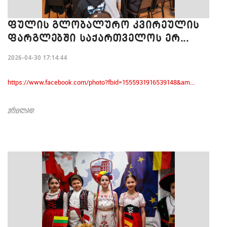
ᲤᲣᲚᲘᲡ ᲒᲚᲝᲑᲐᲚᲣᲠᲝ ᲙᲕᲘᲠᲔᲣᲚᲘᲡ
ᲤᲐᲠᲒᲚᲔᲑᲨᲘ ᲡᲐᲥᲐᲠᲗᲕᲔᲚᲝᲡ ᲔᲠ...
2026-04-30 17:14:44
https://www.facebook.com/photo?fbid=1555931916539148&am...
ᲕᲠᲪᲚᲐᲓ