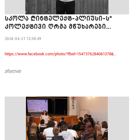
ᲡᲙᲝᲚᲐ „ᲘᲜᲢᲔᲚᲔᲥᲢ-ᲞᲚᲘᲣᲡᲘ-Ს“
ᲙᲝᲚᲔᲥᲢᲘᲕᲘ ᲦᲠᲛᲐ ᲛᲬᲣᲮᲐᲠᲔᲑᲘ...
2026-04-21 12:58:49
https://www.facebook.com/photo/?fbid=1547376284061378&...
ᲕᲠᲪᲚᲐᲓ