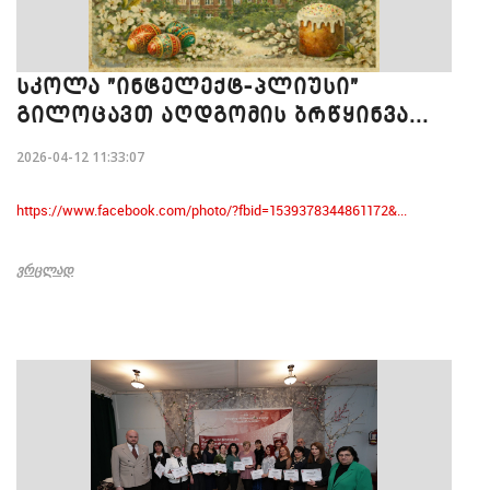
ᲡᲙᲝᲚᲐ "ᲘᲜᲢᲔᲚᲔᲥᲢ-ᲞᲚᲘᲣᲡᲘ"
ᲒᲘᲚᲝᲪᲐᲕᲗ ᲐᲦᲓᲒᲝᲛᲘᲡ ᲑᲠᲬᲧᲘᲜᲕᲐ...
2026-04-12 11:33:07
https://www.facebook.com/photo/?fbid=1539378344861172&...
ᲕᲠᲪᲚᲐᲓ