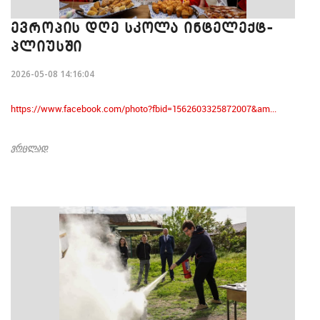
ᲔᲕᲠᲝᲞᲘᲡ ᲓᲦᲔ ᲡᲙᲝᲚᲐ ᲘᲜᲢᲔᲚᲔᲥᲢ-
ᲞᲚᲘᲣᲡᲨᲘ
2026-05-08 14:16:04
https://www.facebook.com/photo?fbid=1562603325872007&am...
ᲕᲠᲪᲚᲐᲓ