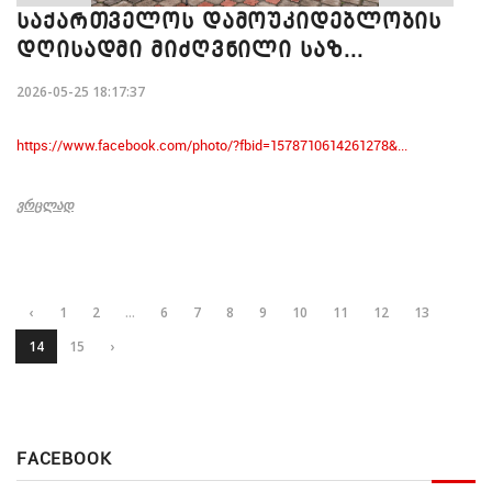
ᲡᲐᲥᲐᲠᲗᲕᲔᲚᲝᲡ ᲓᲐᲛᲝᲣᲙᲘᲓᲔᲑᲚᲝᲑᲘᲡ
ᲓᲦᲘᲡᲐᲓᲛᲘ ᲛᲘᲫᲦᲕᲜᲘᲚᲘ ᲡᲐᲖ...
2026-05-25 18:17:37
https://www.facebook.com/photo/?fbid=1578710614261278&...
ᲕᲠᲪᲚᲐᲓ
‹
1
2
...
6
7
8
9
10
11
12
13
14
15
›
FACEBOOK