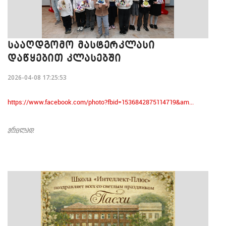
ᲡᲐᲐᲦᲓᲒᲝᲛᲝ ᲛᲐᲡᲢᲔᲠᲙᲚᲐᲡᲘ
ᲓᲐᲬᲧᲔᲑᲘᲗ ᲙᲚᲐᲡᲔᲑᲨᲘ
2026-04-08 17:25:53
https://www.facebook.com/photo?fbid=1536842875114719&am...
ᲕᲠᲪᲚᲐᲓ