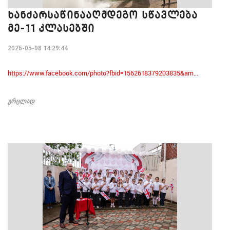
ᲮᲐᲜᲫᲐᲠᲡᲐᲬᲘᲜᲐᲐᲦᲛᲓᲔᲒᲝ ᲡᲬᲐᲕᲚᲔᲑᲐ
ᲛᲔ-11 ᲙᲚᲐᲡᲔᲑᲨᲘ
2026-05-08 14:29:44
https://www.facebook.com/photo?fbid=1562618379203835&am...
ᲕᲠᲪᲚᲐᲓ