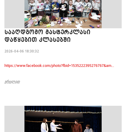
ᲡᲐᲐᲦᲓᲒᲝᲛᲝ ᲛᲐᲡᲢᲔᲠᲙᲚᲐᲡᲘ
ᲓᲐᲬᲧᲔᲑᲘᲗ ᲙᲚᲐᲡᲔᲑᲨᲘ
2026-04-06 18:30:32
https://www.facebook.com/photo?fbid=1535222395276767&am...
ᲕᲠᲪᲚᲐᲓ